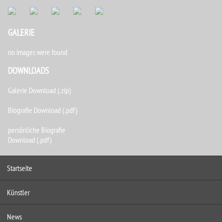
GALERIE
no images were found
DOWNLOADS
Galerie Download (.zip)
Biografie Download (.pdf)
persönliche Biografie
Download (.pdf)
Startseite
Künstler
News