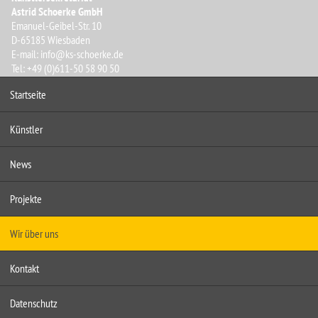
Astrid Schoerke GmbH
Emanuel-Geibel-Str. 10
D-65185
Wiesbaden
E-mail:
info@ks-schoerke.de
Tel: +49 (0)611-50 58 90 50
Startseite
Künstler
News
Projekte
Wir über uns
Kontakt
Datenschutz