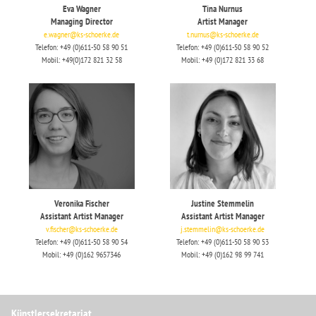
Eva Wagner
Tina Nurnus
Managing Director
Artist Manager
e.wagner@ks-schoerke.de
t.nurnus@ks-schoerke.de
Telefon: +49 (0)611-50 58 90 51
Telefon: +49 (0)611-50 58 90 52
Mobil: +49(0)172 821 32 58
Mobil: +49 (0)172 821 33 68
Veronika Fischer
Justine Stemmelin
Assistant Artist Manager
Assistant Artist Manager
v.fischer@ks-schoerke.de
j.stemmelin@ks-schoerke.de
Telefon: +49 (0)611-50 58 90 54
Telefon: +49 (0)611-50 58 90 53
Mobil: +49 (0)
162 9657346
Mobil: +49 (0)162 98 99 741
Künstlersekretariat