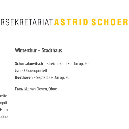
Winterthur – Stadthaus
Schostakowitsch
– Streichoktett Es-Dur op. 20
Jun
– Oboenquartett
Beethoven
– Septett Es-Dur op. 20
Franziska van Ooyen, Oboe
nette
agott
 Horn
oline
e