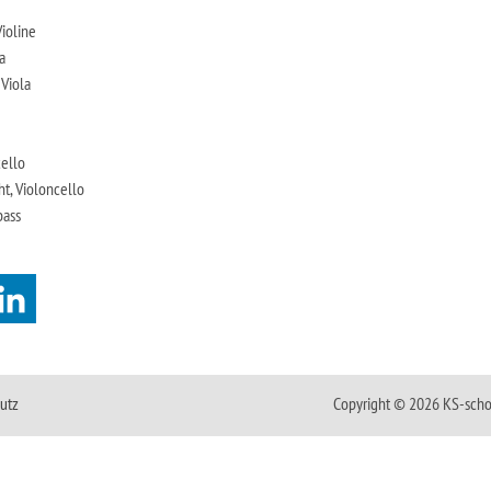
ioline
a
 Viola
cello
ht, Violoncello
bass
utz
Copyright © 2026 KS-scho