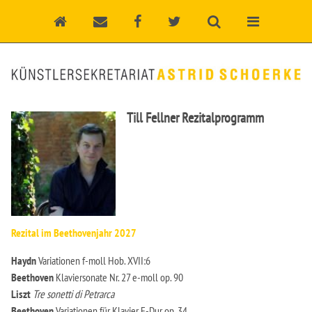
Till Fellner Rezitalprogramm
Rezital im Beethovenjahr 2027
Haydn
Variationen f-moll Hob. XVII:6
Beethoven
Klaviersonate Nr. 27 e-moll op. 90
Liszt
Tre sonetti di Petrarca
Beethoven
Variationen für Klavier F-Dur op. 34