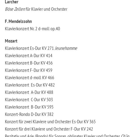
Larcher
Böse Zellen
für Klavier und Orchester
F. Mendelssohn
Klavierkonzert Nr. 2 d-moll op.40
Mozart
Klavierkonzert Es-Dur KV 271
Jeunehomme
Klavierkonzert A-Dur KV 414
Klavierkonzert B-Dur KV 456
Klavierkonzert F-Dur KV 459
Klavierkonzert d-moll KV 466
Klavierkonzert Es-Dur KV 482
Klavierkonzert A-Dur KV 488
Klavierkonzert C-Dur KV 503
Klavierkonzert B-Dur KV 595
Konzert-Rondo D-Dur KV 382
Konzert für zwei Klaviere und Orchester Es-Dur KV 365
Konzert für drei Klaviere und Orchester F-Dur KV 242
Rezitativ und Arie (Rondo) für Sopran, obligates Klavier und Orchester
Ch’io