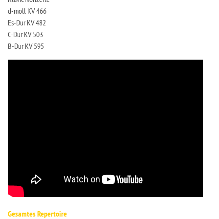
d-moll KV 466
Es-Dur KV 482
C-Dur KV 503
B-Dur KV 595
Gesamtes Repertoire