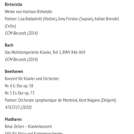
Birtwistle
Werke von Harrison Birtwistle
Partner: Lisa Batiashvili (Violine), Amy Freston (Sopran), Adrian Brendel
(Cello)
ECM Records (2014)
Bach
Das Wohltemperierte Klavier, Teil 1, BWV 846-869
ECM Records (2014)
Beethoven
Konzert für Klavier und Orchester
Nr. 4 G-Dur op. 58
Nr. 5 Es-Dur op. 73
Partner: Orchestre symphonique de Montréal, Kent Nagano (Dirigent)
4763315 (2010)
Madhares
Böse Zellen – Klavierkonzert
Still für Viola und Kammerorchester