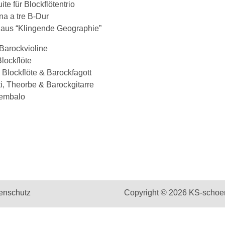
te für Blockflötentrio
a a tre B-Dur
 aus “Klingende Geographie”
Barockvioline
lockflöte
Blockflöte & Barockfagott
i, Theorbe & Barockgitarre
Cembalo
enschutz
Copyright © 2026 KS-schoe