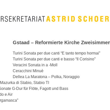
Gstaad – Reformierte Kirche Zweisimme
Turini
Sonata per due canti “E tanto tempo hormai”
Turini
Sonata per due canti e basso “Il Corisino”
Veracini
Sonata in a -Moll
Ceracchini
Minuè
Dellea
La Maratona – Polka, Noraggio
Mazurka di Stabio, Stabio TI
onate G-Dur für Flöte, Fagott und Bass
o e Air
rgamasca”