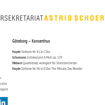
Göteborg – Konserthus
Haydn
Sinfonie Nr. 41 in C Dur
Schumann
Cellokonzert A Moll op. 129
Webern
Quartettsatz arrangiert für Streichorchester
Haydn
Sinfonie Nr. 96 in D Dur The Mircale, Das Wunder
r
ncello
irigent