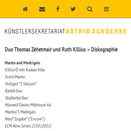
Duo Thomas Zehetmair und Ruth Killius – Diskographie
Manto and Madrigals
Killius
Ó min flaskan friða
Scelsi
Manto
Holliger
“3 Skizzen”
Bartók
Duo
Skalkottas
Duo
Maxwell
Davies Midhouse Air
Martinů
3 Madrigals
Nied
“Zugabe” (“Encore”)
ECM New Series 2150 (2011)