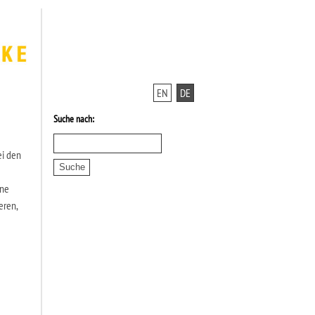
EN
DE
Suche nach:
ei den
ine
eren,