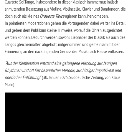
Cuarteto SolTango, insbesondere in dieser klasissch kammermusikalisch
anmutenden Besetzung aus Violine, Violincello, Klavier und Bandoneon, die
doch auch als kleines
Orquesta Típica
agieren kann, hervorheben.
In pointierten Moderationen gehen die Vortragenden dabei weiter ins Detail
und geben dem Publikum kleine Hinweise, worauf die Ohren ausgerichtet
werden können. Dadurch werden sowohl Liebhaber der Klassik als auch des
Tangos gleichermaßen abgeholt, mitgenommen und gemeinsam mit der
Erinnerung an den nacklingenden Genuss der Musik nach Hause entlassen.
“Aus der Kombination entstand eine gelungene Mischung aus feurigen
Rhythmen und oft fast besinnlicher Melodik, aus hitziger Impulsivität und
poetischer Entfaltung.”
(30. Januar 2025, Süddeutsche Zeitung, von Klaus
Mohr)