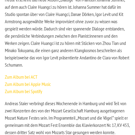
auf dem auch Claire Huangci zu hören ist. Johanna Summer hat dafür im
Studio spontan über von Claire Huangci, Danae Dörken, Igor Levit und Kit
Armstrong ausgewählte Werke improvisiert ohne zuvor zu wissen was
gespielt werden würde. Dadurch sind vier spannende Dialoge entstanden,
die persönliche Verbindungen zwischen den Pianist:innenen und den
Werken zeigen. Claire Huangci ist zu hören mit Stücken von Zhou Tian und
Minako Tokuyama, die einen ganz anderen Klangkosmos beschreiten als
beispielsweise das von Igor Levit präsentierte Andantino de Clara von Robert
Schumann.
Zum Album bei ACT
Zum Album bei Apple Music
Zum Album bei Spotify
Andreas Staier verbringt dieses Wochenende in Hamburg und wird Teil von
zwei Konzerten des von der Mozart Gesellschaft Hamburg ausgetragenen
Mozart Nature Festes sein. Im Programmteil „Mozart und die Vögel“ spielt er
gemeinsam mit dem Mozart Fest Ensemble das Klavierkonzert Nr. 17, KV 453,
dessen dritter Satz wohl von Mozarts Star gesungen werden konnte.