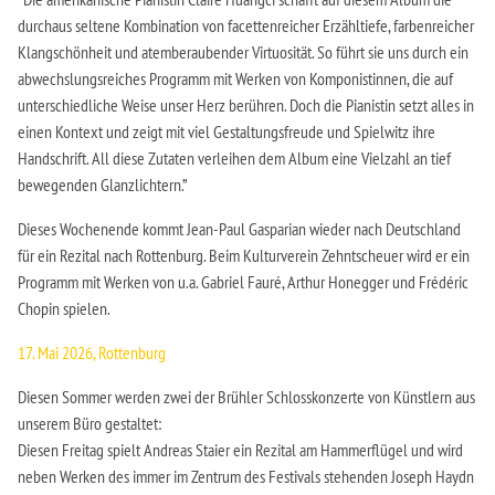
durchaus seltene Kombination von facettenreicher Erzähltiefe, farbenreicher
Klangschönheit und atemberaubender Virtuosität. So führt sie uns durch ein
abwechslungsreiches Programm mit Werken von Komponistinnen, die auf
unterschiedliche Weise unser Herz berühren. Doch die Pianistin setzt alles in
einen Kontext und zeigt mit viel Gestaltungsfreude und Spielwitz ihre
Handschrift. All diese Zutaten verleihen dem Album eine Vielzahl an tief
bewegenden Glanzlichtern.”
Dieses Wochenende kommt Jean-Paul Gasparian wieder nach Deutschland
für ein Rezital nach Rottenburg. Beim Kulturverein Zehntscheuer wird er ein
Programm mit Werken von u.a. Gabriel Fauré, Arthur Honegger und Frédéric
Chopin spielen.
17. Mai 2026, Rottenburg
Diesen Sommer werden zwei der Brühler Schlosskonzerte von Künstlern aus
unserem Büro gestaltet:
Diesen Freitag spielt Andreas Staier ein Rezital am Hammerflügel und wird
neben Werken des immer im Zentrum des Festivals stehenden Joseph Haydn