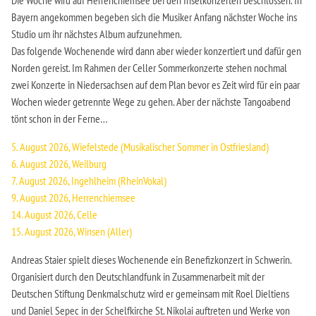
Die Woche wird auf Herrenchiemsee bei den Inselkonzerten beschlossen. In
Bayern angekommen begeben sich die Musiker Anfang nächster Woche ins
Studio um ihr nächstes Album aufzunehmen.
Das folgende Wochenende wird dann aber wieder konzertiert und dafür gen
Norden gereist. Im Rahmen der Celler Sommerkonzerte stehen nochmal
zwei Konzerte in Niedersachsen auf dem Plan bevor es Zeit wird für ein paar
Wochen wieder getrennte Wege zu gehen. Aber der nächste Tangoabend
tönt schon in der Ferne…
5. August 2026, Wiefelstede (Musikalischer Sommer in Ostfriesland)
6. August 2026, Weilburg
7. August 2026, Ingehlheim (RheinVokal)
9. August 2026, Herrenchiemsee
14. August 2026, Celle
15. August 2026, Winsen (Aller)
Andreas Staier spielt dieses Wochenende ein Benefizkonzert in Schwerin.
Organisiert durch den Deutschlandfunk in Zusammenarbeit mit der
Deutschen Stiftung Denkmalschutz wird er gemeinsam mit Roel Dieltiens
und Daniel Sepec in der Schelfkirche St. Nikolai auftreten und Werke von