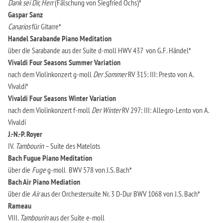
Dank sei Dir, Herr
(Fälschung von Siegfried Ochs)*
Gaspar Sanz
Canarios
für Gitarre*
Handel Sarabande Piano Meditation
über die Sarabande aus der Suite d-moll HWV 437 von G.F. Händel*
Vivaldi Four Seasons
Summer Variation
nach dem Violinkonzert g-moll
Der Sommer
RV 315: III: Presto von A.
Vivaldi*
Vivaldi
Four Seasons
Winter Variation
nach dem Violinkonzert f-moll
Der Winter
RV 297: III: Allegro-Lento von A.
Vivaldi
J.-N.-P. Royer
IV.
Tambourin
– Suite des Matelots
Bach Fugue Piano Meditation
über die
Fuge
g-moll BWV 578 von J.S. Bach*
Bach Air Piano Mediation
über die
Air
aus der Orchestersuite Nr. 3 D-Dur BWV 1068 von J.S. Bach*
Rameau
VIII.
Tambourin
aus der Suite e-moll