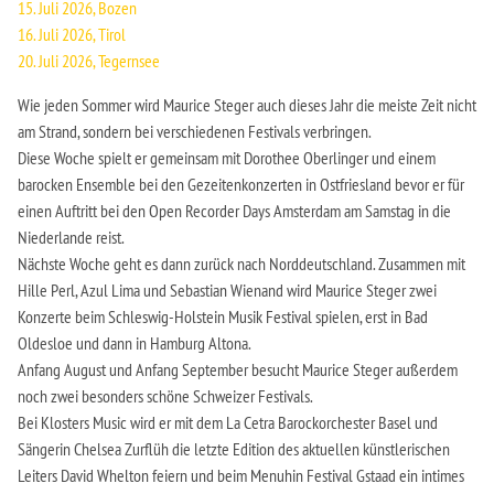
15. Juli 2026, Bozen
16. Juli 2026, Tirol
20. Juli 2026, Tegernsee
Wie jeden Sommer wird Maurice Steger auch dieses Jahr die meiste Zeit nicht
am Strand, sondern bei verschiedenen Festivals verbringen.
Diese Woche spielt er gemeinsam mit Dorothee Oberlinger und einem
barocken Ensemble bei den Gezeitenkonzerten in Ostfriesland bevor er für
einen Auftritt bei den Open Recorder Days Amsterdam am Samstag in die
Niederlande reist.
Nächste Woche geht es dann zurück nach Norddeutschland. Zusammen mit
Hille Perl, Azul Lima und Sebastian Wienand wird Maurice Steger zwei
Konzerte beim Schleswig-Holstein Musik Festival spielen, erst in Bad
Oldesloe und dann in Hamburg Altona.
Anfang August und Anfang September besucht Maurice Steger außerdem
noch zwei besonders schöne Schweizer Festivals.
Bei Klosters Music wird er mit dem La Cetra Barockorchester Basel und
Sängerin Chelsea Zurflüh die letzte Edition des aktuellen künstlerischen
Leiters David Whelton feiern und beim Menuhin Festival Gstaad ein intimes