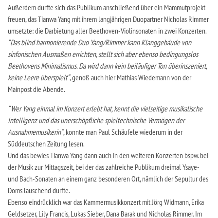
Außerdem durfte sich das Publikum anschließend über ein Mammutprojekt
freuen, das Tianwa Yang mit ihrem langjährigen Duopartner Nicholas Rimmer
umsetzte: die Darbietung aller Beethoven-Violinsonaten in zwei Konzerten.
“Das blind harmonierende Duo Yang/Rimmer kann Klanggebäude von
sinfonischen Ausmaßen errichten, stellt sich aber ebenso bedingungslos
Beethovens Minimalismus. Da wird dann kein beiläufiger Ton überinszeniert,
keine Leere überspielt“
, genoß auch hier Mathias Wiedemann von der
Mainpost die Abende.
“Wer Yang einmal im Konzert erlebt hat, kennt die vielseitige musikalische
Intelligenz und das unerschöpfliche spieltechnische Vermögen der
Ausnahmemusikerin“
, konnte man Paul Schäufele wiederum in der
Süddeutschen Zeitung lesen.
Und das bewies Tianwa Yang dann auch in den weiteren Konzerten bspw. bei
der Musik zur Mittagszeit, bei der das zahlreiche Publikum dreimal Ysaye-
und Bach-Sonaten an einem ganz besonderen Ort, nämlich der Sepultur des
Doms lauschend durfte.
Ebenso eindrücklich war das Kammermusikkonzert mit Jörg Widmann, Erika
Geldsetzer, Lily Francis, Lukas Sieber, Dana Barak und Nicholas Rimmer. Im