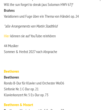
Will the sun forget to streak (aus Solomon HWV 67)*
Brahms
iiii
Variationen und Fuge über ein Thema von Händel op. 24
*alle Arrangements von Martin Stadtfeld
Hier
können sie auf YouTube reinhören
44 Musiker
Sommer & Herbst 2027 nach Absprache
Beethoven
Beethoven
Rondo B-Dur für Klavier und Orchester WoO6
Sinfonie Nr. 1 C-Dur op. 21
Klavierkonzert Nr. 5 Es-Dur op. 73
Beethoven & Mozart