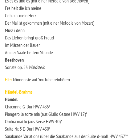
Es es es und es (mit einer Melodie von Beethoven)
Freiheit die ich meine
Geh aus mein Herz
Der Mai ist gekommen (mit einer Melodie von Mozart)
Muss i denn
Das Lieben bringt groß Freud
Im Märzen der Bauer
An der Saale hellem Strande
Beethoven
Sonate op. 53
Waldstein
Hier
können sie auf YouTube reinhören
Händel-Brahms
Händel
Chaconne G-Dur HWV 435*
Piangero la sorte mia (aus Giulio Cesare HWV 17)*
Ombra mai fu (aus Serse HWV 40)*
Suite Nr. 5 E-Dur HWV 430*
Sarabande Variations (über die Sarabande aus der Suite d-moll HWV 437)*