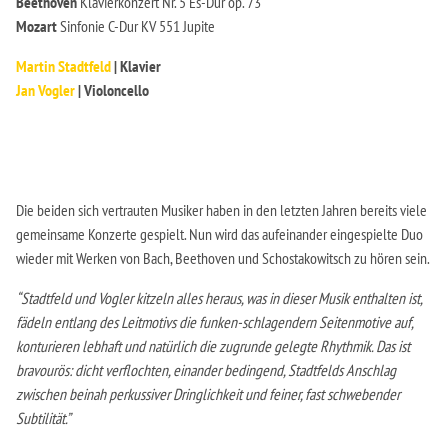
Beethoven
Klavierkonzert Nr. 5 Es-Dur op. 73
Mozart
Sinfonie C-Dur KV 551 Jupite
Martin Stadtfeld
| Klavier
Jan Vogler
| Violoncello
Die beiden sich vertrauten Musiker haben in den letzten Jahren bereits viele
gemeinsame Konzerte gespielt. Nun wird das aufeinander eingespielte Duo
wieder mit Werken von Bach, Beethoven und Schostakowitsch zu hören sein.
“Stadtfeld und Vogler kitzeln alles heraus, was in dieser Musik enthalten ist,
fädeln entlang des Leitmotivs die funken-schlagendern Seitenmotive auf,
konturieren lebhaft und natürlich die zugrunde gelegte Rhythmik. Das ist
bravourös: dicht verflochten, einander bedingend, Stadtfelds Anschlag
zwischen beinah perkussiver Dringlichkeit und feiner, fast schwebender
Subtilität.”