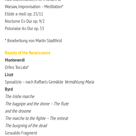
Warsaw, Improvisation – Meditation*
Etüde a-moll op. 25/11
Nocturne Es-Dur op. 9/2
Polonaise As-Dur op. 53
* Bearbeitung von Martin Stadtfeld
Beauty of the Renaissance
Monteverdi
Orfeo Toccata*
Liszt
Sposalizio – nach Raffaels Gemälde
Vermählung Maria
Byrd
The Irishe marche
The bagpipe and the drone – The flute
and the droome
The marche to the fighte – The retreat
The burgning of the dead
Gesualdo Fragment