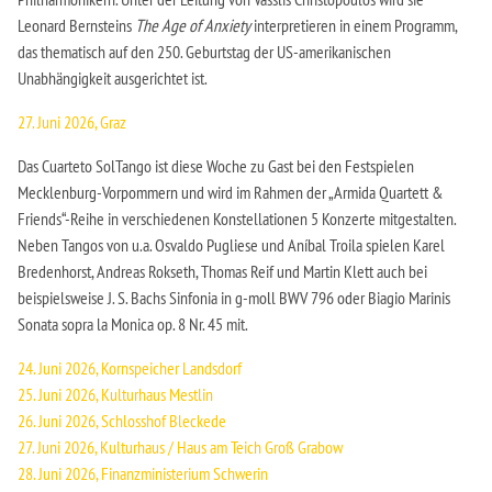
Leonard Bernsteins
The Age of Anxiety
interpretieren in einem Programm,
das thematisch auf den 250. Geburtstag der US-amerikanischen
Unabhängigkeit ausgerichtet ist.
27. Juni 2026, Graz
Das Cuarteto SolTango ist diese Woche zu Gast bei den Festspielen
Mecklenburg-Vorpommern und wird im Rahmen der „Armida Quartett &
Friends“-Reihe in verschiedenen Konstellationen 5 Konzerte mitgestalten.
Neben Tangos von u.a. Osvaldo Pugliese und Aníbal Troila spielen Karel
Bredenhorst, Andreas Rokseth, Thomas Reif und Martin Klett auch bei
beispielsweise J. S. Bachs Sinfonia in g-moll BWV 796 oder Biagio Marinis
Sonata sopra la Monica op. 8 Nr. 45 mit.
24. Juni 2026, Kornspeicher Landsdorf
25. Juni 2026, Kulturhaus Mestlin
26. Juni 2026, Schlosshof Bleckede
27. Juni 2026, Kulturhaus / Haus am Teich Groß Grabow
28. Juni 2026, Finanzministerium Schwerin