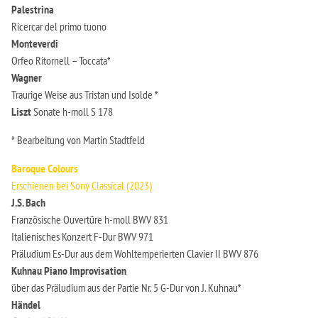
Palestrina
Ricercar del primo tuono
Monteverdi
Orfeo Ritornell – Toccata*
Wagner
Traurige Weise aus Tristan und Isolde *
Liszt
Sonate h-moll S 178
* Bearbeitung von Martin Stadtfeld
Baroque Colours
Erschienen bei Sony Classical (2023)
J.
S. Bach
Französische Ouvertüre h-moll BWV 831
Italienisches Konzert F-Dur BWV 971
Präludium Es-Dur aus dem Wohltemperierten Clavier II BWV 876
Kuhnau Piano
Improvisation
über das Präludium aus der Partie Nr. 5 G-Dur von J. Kuhnau*
Händel