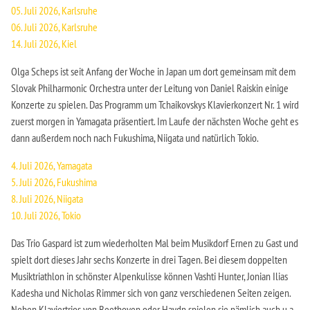
05. Juli 2026, Karlsruhe
06. Juli 2026, Karlsruhe
14. Juli 2026, Kiel
Olga Scheps ist seit Anfang der Woche in Japan um dort gemeinsam mit dem
Slovak Philharmonic Orchestra unter der Leitung von Daniel Raiskin einige
Konzerte zu spielen. Das Programm um Tchaikovskys Klavierkonzert Nr. 1 wird
zuerst morgen in Yamagata präsentiert. Im Laufe der nächsten Woche geht es
dann außerdem noch nach Fukushima, Niigata und natürlich Tokio.
4. Juli 2026, Yamagata
5. Juli 2026, Fukushima
8. Juli 2026, Niigata
10. Juli 2026, Tokio
Das Trio Gaspard ist zum wiederholten Mal beim Musikdorf Ernen zu Gast und
spielt dort dieses Jahr sechs Konzerte in drei Tagen. Bei diesem doppelten
Musiktriathlon in schönster Alpenkulisse können Vashti Hunter, Jonian Ilias
Kadesha und Nicholas Rimmer sich von ganz verschiedenen Seiten zeigen.
Neben Klaviertrios von Beethoven oder Haydn spielen sie nämlich auch u.a.