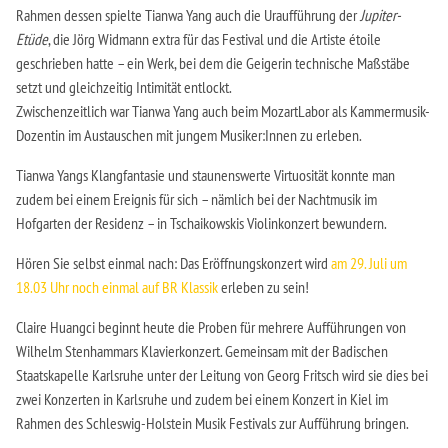
Rahmen dessen spielte Tianwa Yang auch die Uraufführung der
Jupiter-
Etüde
, die Jörg Widmann extra für das Festival und die Artiste étoile
geschrieben hatte – ein Werk, bei dem die Geigerin technische Maßstäbe
setzt und gleichzeitig Intimität entlockt.
Zwischenzeitlich war Tianwa Yang auch beim MozartLabor als Kammermusik-
Dozentin im Austauschen mit jungem Musiker:Innen zu erleben.
Tianwa Yangs Klangfantasie und staunenswerte Virtuosität konnte man
zudem bei einem Ereignis für sich – nämlich bei der Nachtmusik im
Hofgarten der Residenz – in Tschaikowskis Violinkonzert bewundern.
Hören Sie selbst einmal nach: Das Eröffnungskonzert wird
am 29. Juli um
18.03 Uhr noch einmal auf BR Klassik
erleben zu sein!
Claire Huangci beginnt heute die Proben für mehrere Aufführungen von
Wilhelm Stenhammars Klavierkonzert. Gemeinsam mit der Badischen
Staatskapelle Karlsruhe unter der Leitung von Georg Fritsch wird sie dies bei
zwei Konzerten in Karlsruhe und zudem bei einem Konzert in Kiel im
Rahmen des Schleswig-Holstein Musik Festivals zur Aufführung bringen.