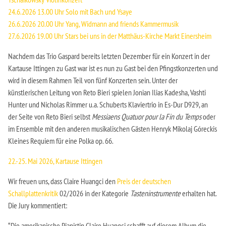
24.6.2026 13.00 Uhr Solo mit Bach und Ysaye
26.6.2026 20.00 Uhr Yang, Widmann and friends Kammermusik
27.6.2026 19.00 Uhr Stars bei uns in der Matthäus-Kirche Markt Einersheim
Nachdem das Trio Gaspard bereits letzten Dezember für ein Konzert in der
Kartause Ittingen zu Gast war ist es nun zu Gast bei den Pfingstkonzerten und
wird in diesem Rahmen Teil von fünf Konzerten sein. Unter der
künstlerischen Leitung von Reto Bieri spielen Jonian Ilias Kadesha, Vashti
Hunter und Nicholas Rimmer u.a. Schuberts Klaviertrio in Es-Dur D929, an
der Seite von Reto Bieri selbst
Messiaens Quatuor pour la Fin du Temps
oder
im Ensemble mit den anderen musikalischen Gästen Henryk Mikolaj Góreckis
Kleines Requiem für eine Polka op. 66.
22.-25. Mai 2026, Kartause Ittingen
Wir freuen uns, dass Claire Huangci den
Preis der deutschen
Schallplattenkritik
02/2026 in der Kategorie
Tasteninstrumente
erhalten hat.
Die Jury kommentiert:
“Die amerikanische Pianistin Claire Huangci schafft auf diesem Album die