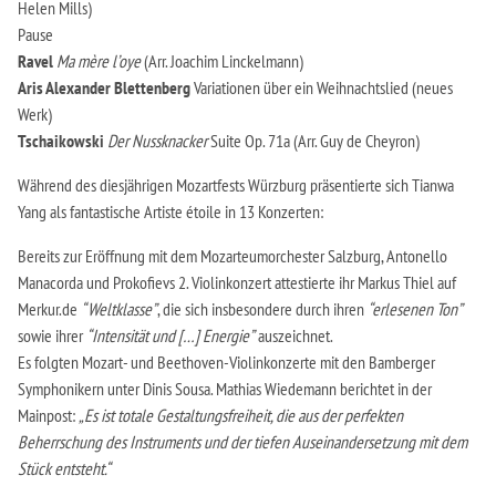
Helen Mills)
Pause
Ravel
Ma mère l’oye
(Arr. Joachim Linckelmann)
Aris Alexander Blettenberg
Variationen über ein Weihnachtslied (neues
Werk)
Tschaikowski
Der Nussknacker
Suite Op. 71a (Arr. Guy de Cheyron)
Während des diesjährigen Mozartfests Würzburg präsentierte sich Tianwa
Yang als fantastische Artiste étoile in 13 Konzerten:
Bereits zur Eröffnung mit dem Mozarteumorchester Salzburg, Antonello
Manacorda und Prokofievs 2. Violinkonzert attestierte ihr Markus Thiel auf
Merkur.de
“Weltklasse”
, die sich insbesondere durch ihren
“erlesenen Ton”
sowie ihrer
“Intensität und […] Energie”
auszeichnet.
Es folgten Mozart- und Beethoven-Violinkonzerte mit den Bamberger
Symphonikern unter Dinis Sousa. Mathias Wiedemann berichtet in der
Mainpost:
„Es ist totale Gestaltungsfreiheit, die aus der perfekten
Beherrschung des Instruments und der tiefen Auseinandersetzung mit dem
Stück entsteht.“