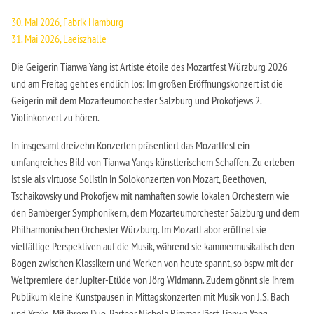
30. Mai 2026, Fabrik Hamburg
31. Mai 2026, Laeiszhalle
Die Geigerin Tianwa Yang ist Artiste étoile des Mozartfest Würzburg 2026
und am Freitag geht es endlich los: Im großen Eröffnungskonzert ist die
Geigerin mit dem Mozarteumorchester Salzburg und Prokofjews 2.
Violinkonzert zu hören.
In insgesamt dreizehn Konzerten präsentiert das Mozartfest ein
umfangreiches Bild von Tianwa Yangs künstlerischem Schaffen. Zu erleben
ist sie als virtuose Solistin in Solokonzerten von Mozart, Beethoven,
Tschaikowsky und Prokofjew mit namhaften sowie lokalen Orchestern wie
den Bamberger Symphonikern, dem Mozarteumorchester Salzburg und dem
Philharmonischen Orchester Würzburg. Im MozartLabor eröffnet sie
vielfältige Perspektiven auf die Musik, während sie kammermusikalisch den
Bogen zwischen Klassikern und Werken von heute spannt, so bspw. mit der
Weltpremiere der Jupiter-Etüde von Jörg Widmann. Zudem gönnt sie ihrem
Publikum kleine Kunstpausen in Mittagskonzerten mit Musik von J.S. Bach
und Ysaÿe. Mit ihrem Duo-Partner Nichola Rimmer lässt Tianwa Yang