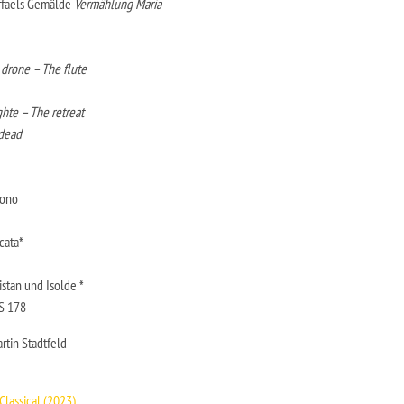
affaels Gemälde
Vermählung Maria
drone – The flute
ghte – The retreat
 dead
uono
cata*
istan und Isolde *
S 178
rtin Stadtfeld
Classical (2023)