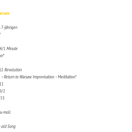
Warsaw
 7-jährigen
*
64/1
Minute
on*
/12
Revolution
 – Return to Warsaw
: Improvisation – Meditation*
/11
9/2
 53
 a-moll
 old Song