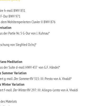
üre h-moll BWV 831
rt F-Dur BWV 971
s dem Wohltemperierten Clavier II BWV 876
visation
s der Partie Nr. 5 G-Dur von J. Kuhnau*
schung von Siegfried Ochs)*
Piano Meditation
aus der Suite d-moll HWV 437 von G.F. Händel*
s
Summer Variation
ert g-moll
Der Sommer
RV 315: III: Presto von A. Vivaldi*
s
Winter Variation
ert f-moll
Der Winter
RV 297: III: Allegro-Lento von A. Vivaldi
er
 des Matelots