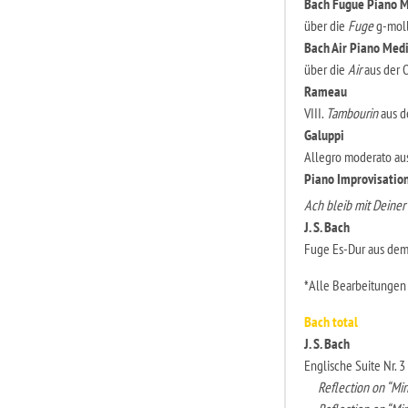
Bach Fugue Pian
über die
Fuge
g-moll
Bach Air Piano Med
über die
Air
aus der O
Rameau
VIII.
Tambourin
aus d
Galuppi
Allegro moderato aus
Piano
Improvisatio
Ach bleib mit Deine
J. S. Bach
Fuge Es-Dur aus dem
*Alle Bearbeitungen 
Bach total
J. S. Bach
Englische Suite Nr. 
Reflection on “Min