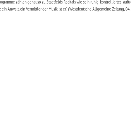
gramme zählen genauso zu Stadtfelds Recitals wie sein ruhig-kontrolliertes auft
in Anwalt, ein Vermittler der Musik ist er.“ (Westdeutsche Allgemeine Zeitung, 04.