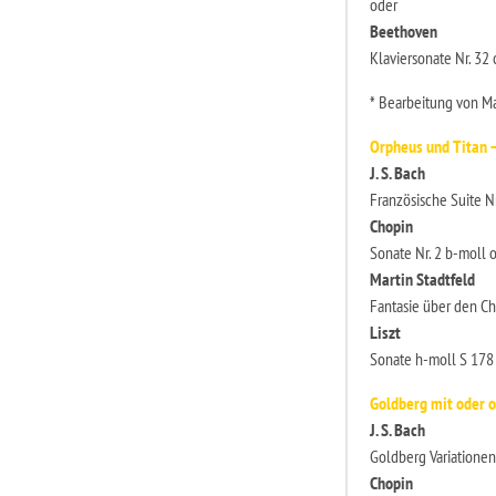
oder
Beethoven
Klaviersonate Nr. 32 
* Bearbeitung von Ma
Orpheus und Titan –
J. S. Bach
Französische Suite N
Chopin
Sonate Nr. 2 b-moll o
Martin Stadtfeld
Fantasie über den C
Liszt
Sonate h-moll S 178
Goldberg mit oder 
J. S. Bach
Goldberg Variatione
Chopin