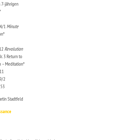
 7-jährigen
*
64/1
Minute
on*
/12
Revolution
r. 3 Return to
n – Meditation*
/11
9/2
 53
rtin Stadtfeld
ssance