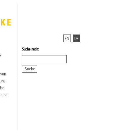
EN
DE
Suche nach:
e
 von
 uns
ise
e und