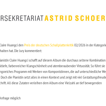
 Claire Huangci den
Preis der deutschen Schallplattenkritik
02/2026 in der Kategori
halten hat. Die Jury kommentiert:
ianistin Claire Huangci schafft auf diesem Album die durchaus seltene Kombination
ltiefe, farbenreicher Klangschönheit und atemberaubender Virtuosität. So führt sie
ngsreiches Programm mit Werken von Komponistinnen, die auf unterschiedliche We
Doch die Pianistin setzt alles in einen Kontext und zeigt mit viel Gestaltungsfreud
chrift. All diese Zutaten verleihen dem Album eine Vielzahl an tief bewegenden
Anfrage möglich