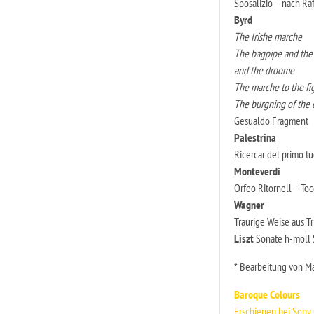
Sposalizio – nach R
Byrd
The Irishe marche
The bagpipe and the 
and the droome
The marche to the fi
The burgning of the
Gesualdo Fragment
Palestrina
Ricercar del primo t
Monteverdi
Orfeo Ritornell – Toc
Wagner
Traurige Weise aus Tr
Liszt
Sonate h-moll 
* Bearbeitung von Ma
Baroque Colours
Erschienen bei Sony 