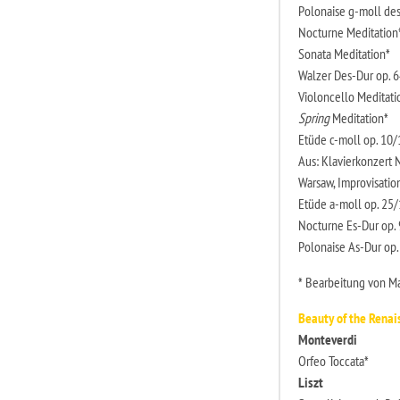
Polonaise g-moll des
Nocturne Meditation
Sonata Meditation*
Walzer Des-Dur op. 
Violoncello Meditati
Spring
Meditation*
Etüde c-moll op. 10
Aus: Klavierkonzert N
Warsaw, Improvisatio
Etüde a-moll op. 25
Nocturne Es-Dur op. 
Polonaise As-Dur op.
* Bearbeitung von Ma
Beauty of the Renai
Monteverdi
Orfeo Toccata*
Liszt