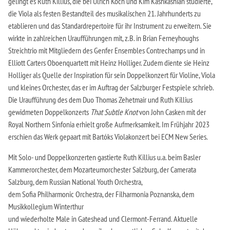
gelingt es Ruth Killius, die bei Ulrich Koch und Kim Kashkashian studierte,
die Viola als festen Bestandteil des musikalischen 21. Jahrhunderts zu
etablieren und das Standardrepertoire für ihr Instrument zu erweitern. Sie
wirkte in zahlreichen Uraufführungen mit, z.B. in Brian Ferneyhoughs
Streichtrio mit Mitgliedern des Genfer Ensembles Contrechamps und in
Elliott Carters Oboenquartett mit Heinz Holliger. Zudem diente sie Heinz
Holliger als Quelle der Inspiration für sein Doppelkonzert für Violine, Viola
und kleines Orchester, das er im Auftrag der Salzburger Festspiele schrieb.
Die Uraufführung des dem Duo Thomas Zehetmair und Ruth Killius
gewidmeten Doppelkonzerts
That Subtle Knot
von John Casken mit der
Royal Northern Sinfonia erhielt große Aufmerksamkeit. Im Frühjahr 2023
erschien das Werk gepaart mit Bartóks Violakonzert bei ECM New Series.
Mit Solo- und Doppelkonzerten gastierte Ruth Killius u.a. beim Basler
Kammerorchester, dem Mozarteumorchester Salzburg, der Camerata
Salzburg, dem Russian National Youth Orchestra,
dem Sofia Philharmonic Orchestra, der Filharmonia Poznanska, dem
Musikkollegium Winterthur
und wiederholte Male in Gateshead und Clermont-Ferrand. Aktuelle