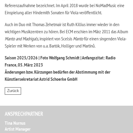
Referenzaufnahme bezeichnet. Im April 2018 wurde bei NoMadMusic eine
Einspielung aller Hindemith Sonaten für Viola veröffentlicht.
Auch im Duo mit Thomas Zehetmair ist Ruth Killius immer wieder in den
wichtigen Musikzentren zu hören. Bei ECM erschien im März 2011 das Album
Manto and Madrigals
, inspiriert von Scelsis
Manto
für einen singenden Viola-
Spieler mit Werken von u.a. Bartók, Holliger und Martinů.
Saison 2025/2026 | Foto Wolfgang Schmidt | Anfangszitat: Radio
France, 05. März 2023
Änderungen bzw. Kürzungen bedürfen der Abstimmung mit der
Künstlersekretariat Astrid Schoerke GmbH
ANSPRECHPARTNER
Tina Nurnus
Artist Manager