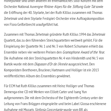
Höhepunkte sind unter anderen ihr ehrenamtliches Solo-Konzert mit dem
Orchestre National Auvergne-Rhône-Alpes für die
Stiftung Gute Tat
sowie
die Eröffnung der 40. Styriarte, bei der Ruth Killius zusammen mit Thomas
Zehetmair und dem Styriarte Festspiel-Orchester eine Auftragskomposition
von Flora Geißelbrecht uraufgeführt hat.
Zusammen mit Thomas Zehetmair gründete Ruth Killius 1994 das Zehetmair
Quartett, das zu den führenden Streichquartetten weltweit gehört. Für die
Einspielung der Quartette Nr. 1 und Nr. 3 von Robert Schumann erhielt das
Ensemble neben vier weiteren Preisen den
Gramophone Award of the Year
.
Die Aufnahme mit den Streichquartetten Nr. 4 von Hindemith und Nr. 5 von
Bartók wurde mit dem
Diapason d’Or de l’Année
ausgezeichnet. Den
Komponisten Beethoven, Bruckner, Hartmann und Holliger ist ein 2013
veröffentlichtes Album des Ensembles gewidmet.
Für ECM hat Ruth Killius zusammen mit Heinz Holliger und Thomas
Demenga eine CD mit Werken von Elliott Carter und Isang Yun
aufgenommen. Die mit dem Orchestra of the Eighteenth Century unter der
Leitung von Frans Brüggen eingespielte und beim Label Glossa erschienene
Aufnahme mit Mozarts
Sinfonia Concertante
wurde vom BR als