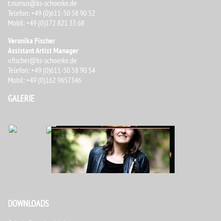
t.nurnus@ks-schoerke.de
Telefon: +49 (0)611-50 58 90 52
Mobil: +49 (0)172 821 33 68
Veronika Fischer
Assistant Artist Manager
v.fischer@ks-schoerke.de
Telefon: +49 (0)611-50 58 90 54
Mobil: +49 (0)
162 9657346
GALERIE
[ZEIGE EINE SLIDESHOW]
DOWNLOADS