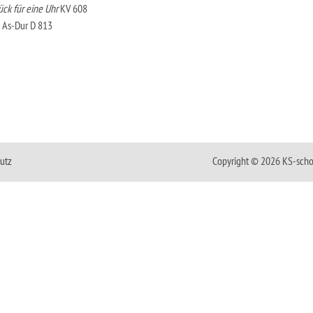
ck für eine Uhr
KV 608
n As-Dur D 813
utz
Copyright © 2026 KS-scho