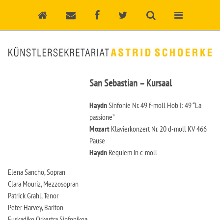
San Sebastian – Kursaal
Haydn
Sinfonie Nr. 49 f-moll Hob I: 49 “La
passione”
Mozart
Klavierkonzert Nr. 20 d-moll KV 466
Pause
Haydn
Requiem in c-moll
Elena Sancho, Sopran
Clara Mouriz, Mezzosopran
Patrick Grahl, Tenor
Peter Harvey, Bariton
Euskadiko Orkestra Sinfonikoa