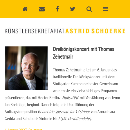
Dreikönigskonzert mit Thomas
Zehetmair
Thomas Zehetmair leitet am 6. Januar das
traditionelle Dreikönigskonzert mit dem
Stuttgarter Kammerorchester. Gemeinsam
werden sie ein vielschichtiges Programm
präsentieren, das mit Hector Berlioz‘
Nuits d’été
mit Verstärkung von Tenor
Ian Bostridge, beginnt. Danach folgt die Uraufführung der
Auftragskomposition
Geometrie spezzate for 17 strings
von Annachiara
Gedda und Schuberts Sinfonie Nr. 7 (
Die Unvollendete)
.