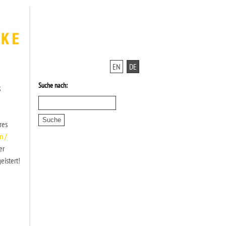
EN
DE
Suche nach:
s
res
n /
er
eistert!