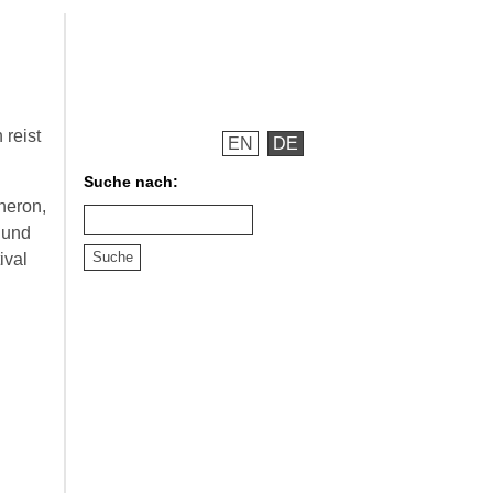
reist
EN
DE
Suche nach:
heron,
 und
ival