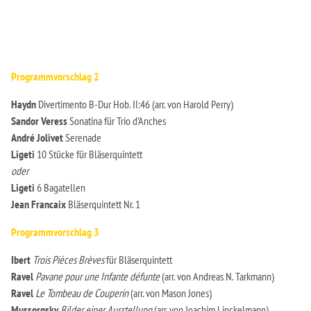
Programmvorschlag 2
Haydn
Divertimento B-Dur Hob. II:46 (arr. von Harold Perry)
Sandor Veress
Sonatina für Trio d’Anches
André Jolivet
Serenade
Ligeti
10 Stücke für Bläserquintett
oder
Ligeti
6 Bagatellen
Jean Francaix
Bläserquintett Nr. 1
Programmvorschlag 3
Ibert
Trois Pièces Brèves
für Bläserquintett
Ravel
Pavane pour une Infante défunte
(arr. von Andreas N. Tarkmann)
Ravel
Le Tombeau de Couperin
(arr. von Mason Jones)
Mussorgsky
Bilder einer Ausstellung
(arr. von Joachim Linckelmann)