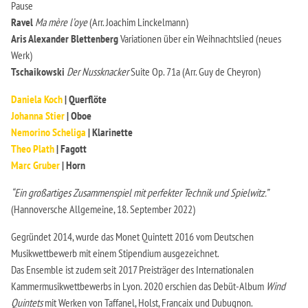
Pause
Ravel
Ma mère l’oye
(Arr. Joachim Linckelmann)
Aris Alexander Blettenberg
Variationen über ein Weihnachtslied (neues
Werk)
Tschaikowski
Der Nussknacker
Suite Op. 71a (Arr. Guy de Cheyron)
Daniela Koch
| Querflöte
Johanna Stier
| Oboe
Nemorino Scheliga
| Klarinette
Theo Plath
| Fagott
Marc Gruber
| Horn
“Ein großartiges Zusammenspiel mit perfekter Technik und Spielwitz.”
(Hannoversche Allgemeine, 18. September 2022)
Gegründet 2014, wurde das Monet Quintett 2016 vom Deutschen
Musikwettbewerb mit einem Stipendium ausgezeichnet.
Das Ensemble ist zudem seit 2017 Preisträger des Internationalen
Kammermusikwettbewerbs in Lyon. 2020 erschien das Debüt-Album
Wind
Quintets
mit Werken von Taffanel, Holst, Francaix und Dubugnon.