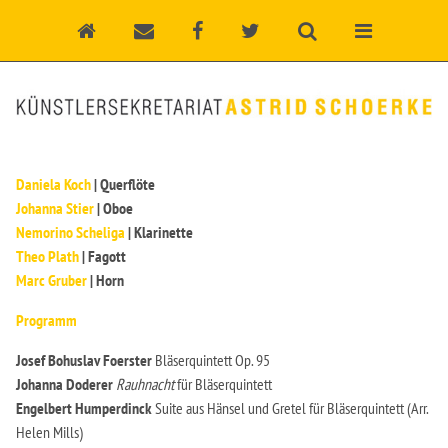
Daniela Koch
| Querflöte
Johanna Stier
| Oboe
Nemorino Scheliga
| Klarinette
Theo Plath
| Fagott
Marc Gruber
| Horn
Programm
Josef Bohuslav Foerster
Bläserquintett Op. 95
Johanna Doderer
Rauhnacht
für Bläserquintett
Engelbert Humperdinck
Suite aus Hänsel und Gretel für Bläserquintett (Arr.
Helen Mills)