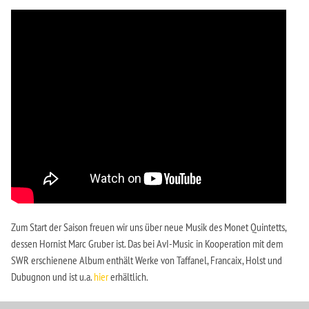
Zum Start der Saison freuen wir uns über neue Musik des Monet Quintetts,
dessen Hornist Marc Gruber ist. Das bei AvI-Music in Kooperation mit dem
SWR erschienene Album enthält Werke von Taffanel, Francaix, Holst und
Dubugnon und ist u.a.
hier
erhältlich.