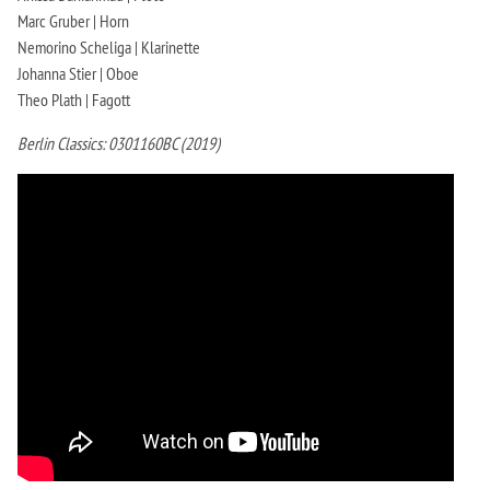
Marc Gruber | Horn
Nemorino Scheliga | Klarinette
Johanna Stier | Oboe
Theo Plath | Fagott
Berlin Classics: 0301160BC (2019)