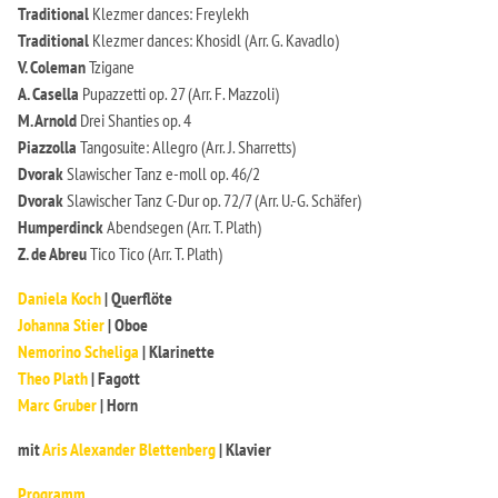
Traditional
Klezmer dances: Freylekh
Traditional
Klezmer dances: Khosidl (Arr. G. Kavadlo)
V. Coleman
Tzigane
A. Casella
Pupazzetti op. 27 (Arr. F. Mazzoli)
M. Arnold
Drei Shanties op. 4
Piazzolla
Tangosuite: Allegro (Arr. J. Sharretts)
Dvorak
Slawischer Tanz e-moll op. 46/2
Dvorak
Slawischer Tanz C-Dur op. 72/7 (Arr. U.-G. Schäfer)
Humperdinck
Abendsegen (Arr. T. Plath)
Z. de Abreu
Tico Tico (Arr. T. Plath)
Daniela Koch
| Querflöte
Johanna Stier
| Oboe
Nemorino Scheliga
| Klarinette
Theo Plath
| Fagott
Marc Gruber
| Horn
mit
Aris Alexander Blettenberg
| Klavier
Programm