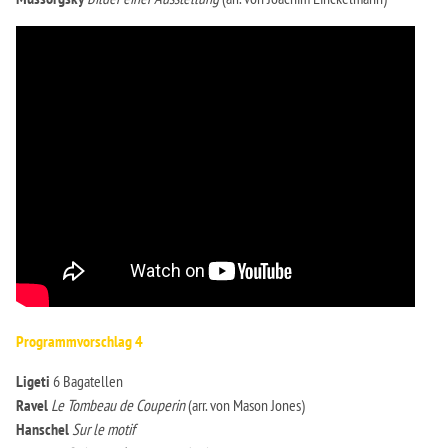
Programmvorschlag 4
Ligeti
6 Bagatellen
Ravel
Le Tombeau de Couperin
(arr. von Mason Jones)
Hanschel
Sur le motif