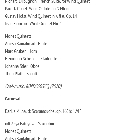
Richard Dubugnon: French Suite, for Wind Quintet
Paul Taffanel: Wind Quintet in G Minor
Gustav Holst: Wind Quintet in A flat, Op. 14
Jean Françaix: Wind Quintet No. 1
Monet Quintett
Anissa Baniahmad | Flöte
Marc Gruber | Horn
Nemorino Scheliga | Klarinette
Johanna Stier | Oboe
Theo Plath | Fagott
CAvi-music: B08DC6GSCQ (2020)
Carneval
Darius Milhaud: Scaramouche, op. 165b: 1.VIF
mit Asya Fateyeva | Saxophon
Monet Quintett
Anissa Baniahmad | Flöte