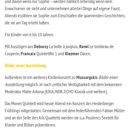
und davon weiss nur Sophie – werden nämlich lebendig wenn kein
Erwachsener sie sieht und unternehmen allerlei Dinge auf eigene Faust.
Abends erzählen sie Sophie zum Einschlafen die spannenden Geschichten,
die sie am Tag erlebt haben.
Für Kinder von 6 bis 10 Jahren
Mit Auszügen aus
Debussy
La boîte à joujoux,
Ravel
Le tombeau de
Couperin,
Francaix
QuintettNr. 1 und
Klezmer
Dance.
Bilder einer Ausstellung
Außerdem ist ein weiteres Kinderkonzert zu
Mussorgskis
Bilder einer
Ausstellung
möglich. Je nach zeitlicher Verfügbarkeit mit dem bekannten
Moderator Malte Arkona (KiKA, NDR, ECHO Klassik und weitere).
Das Monet Quintett wird heute Abend ein Konzert des Heidelberger
Frühlings mitgestalten. Gemeinsam mit dem federführenden Fabian Müller
und an der Seite des Aris Quartetts werden sie u.a. Poulencs Sextett für
Klavier und Bläser präsentieren.